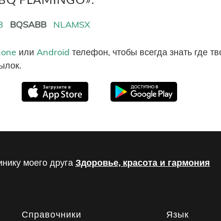
B
BQSABB
NLAMSX
hone
или
Android
телефон, чтобы всегда знать где т
ылок.
инику моего друга
Здоровье, красота и гармония
Справочники
Язык