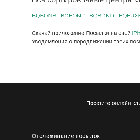
BQBONB
BQBONC
BQBOND
BQEUX
Скачай приложение Посылки на свой
iP
Уведомления о передвижении твоих пос
Посетите онлайн кл
Отслеживание посылок