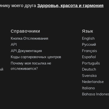
инику моего друга
Здоровье, красота и гармония
Справочники
Язык
Кнопка Отслеживания
English
API
Русский
API Документация
Français
Коды сортировочных центров
Español
Почему моя посылка не
Português
отслеживается?
ый
Deutsch
Svenska
Nederlandse
Italiano
Bahasa Indones