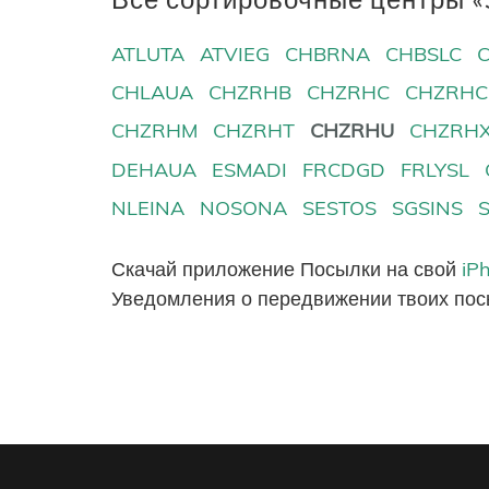
ATLUTA
ATVIEG
CHBRNA
CHBSLC
CHLAUA
CHZRHB
CHZRHC
CHZRHC
CHZRHM
CHZRHT
CHZRHU
CHZRH
DEHAUA
ESMADI
FRCDGD
FRLYSL
NLEINA
NOSONA
SESTOS
SGSINS
Скачай приложение Посылки на свой
iP
Уведомления о передвижении твоих пос