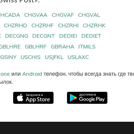
CHCADA
CHGVAA
CHGVAF
CHGVAL
CHZRHD
CHZRHF
CHZRHI
CHZRHK
X
DECGNG
DECGNT
DEDIEI
DEDIET
GBLHRE
GBLHRF
GBRAHA
ITMILS
SGSINY
USCHIS
USJFKL
USLAXC
hone
или
Android
телефон, чтобы всегда знать где т
ылок.