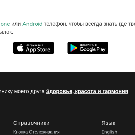
hone
или
Android
телефон, чтобы всегда знать где т
ылок.
инику моего друга
Здоровье, красота и гармония
Справочники
Язык
Кнопка Отслеживания
English