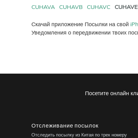
CUHAVA
CUHAVB
CUHAVC
CUHAVE
Скачай приложение Посылки на свой
iP
Уведомления о передвижении твоих пос
Посетите онлайн кл
Отслеживание посылок
Отследить посылку из Китая по трек номеру