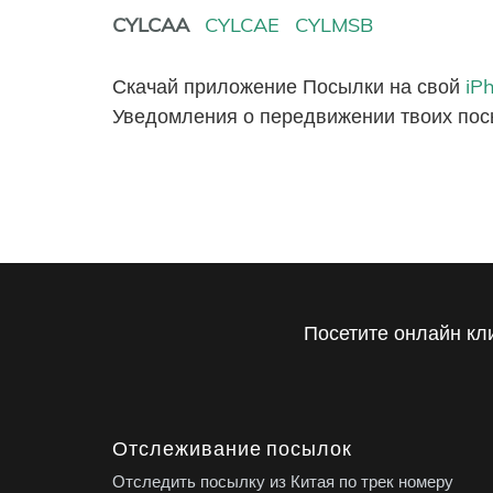
CYLCAA
CYLCAE
CYLMSB
Скачай приложение Посылки на свой
iP
Уведомления о передвижении твоих пос
Посетите онлайн кл
Отслеживание посылок
Отследить посылку из Китая по трек номеру