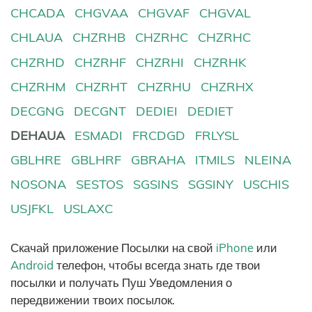
CHCADA
CHGVAA
CHGVAF
CHGVAL
CHLAUA
CHZRHB
CHZRHC
CHZRHC
CHZRHD
CHZRHF
CHZRHI
CHZRHK
CHZRHM
CHZRHT
CHZRHU
CHZRHX
DECGNG
DECGNT
DEDIEI
DEDIET
DEHAUA
ESMADI
FRCDGD
FRLYSL
GBLHRE
GBLHRF
GBRAHA
ITMILS
NLEINA
NOSONA
SESTOS
SGSINS
SGSINY
USCHIS
USJFKL
USLAXC
Скачай приложение Посылки на свой
iPhone
или
Android
телефон, чтобы всегда знать где твои
посылки и получать Пуш Уведомления о
передвижении твоих посылок.