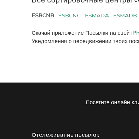
ESBCNB
ESBCNC
ESMADA
ESMADB
Скачай приложение Посылки на свой
iP
Уведомления о передвижении твоих пос
Посетите онлайн кл
Отслеживание посылок