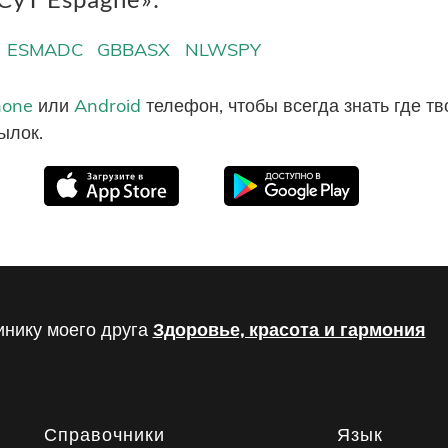
ESMADC
GBBASX
NLWSPY
hone
или
Android
телефон, чтобы всегда знать где т
ылок.
инику моего друга
Здоровье, красота и гармония
Справочники
Язык