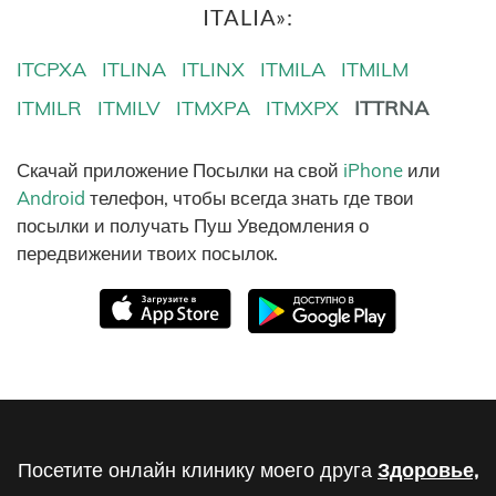
ITALIA»:
ITCPXA
ITLINA
ITLINX
ITMILA
ITMILM
ITMILR
ITMILV
ITMXPA
ITMXPX
ITTRNA
Скачай приложение Посылки на свой
iPhone
или
Android
телефон, чтобы всегда знать где твои
посылки и получать Пуш Уведомления о
передвижении твоих посылок.
Посетите онлайн клинику моего друга
Здоровье,