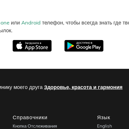
hone
или
Android
телефон, чтобы всегда знать где т
ылок.
инику моего друга
Здоровье, красота и гармония
Справочники
Язык
Кнопка Отслеживания
English