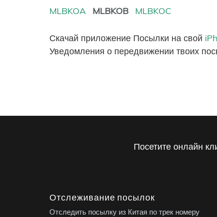
MLBKOA
MLBKOB
MLBKOC
Скачай приложение Посылки на свой
iP
Уведомления о передвижении твоих пос
Посетите онлайн кл
Отслеживание посылок
Отследить посылку из Китая по трек номеру