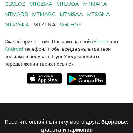
GBSLOZ
MTGZMA
MTLUQA
MTMARA
MTMARB
MTMARC
MTMSAA
MTSGNA
MTXWKA
MTZTNA
SGCHGY
Скачай приложение Посылки на свой
iPhone
или
Android
телефон, чтобы всегда знать где твои
посылки и получать Пуш Уведомления о
передвижении твоих посылок.
Посетите онлайн клинику моего друга
Здоровье,
красота и гармония