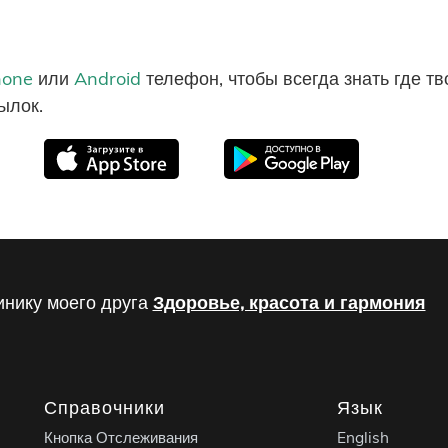
hone
или
Android
телефон, чтобы всегда знать где т
ылок.
инику моего друга
Здоровье, красота и гармония
Справочники
Язык
Кнопка Отслеживания
English