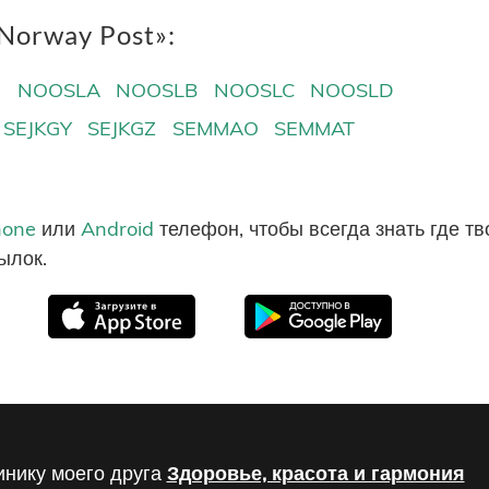
Norway Post»:
N
NOOSLA
NOOSLB
NOOSLC
NOOSLD
SEJKGY
SEJKGZ
SEMMAO
SEMMAT
hone
или
Android
телефон, чтобы всегда знать где т
ылок.
инику моего друга
Здоровье, красота и гармония