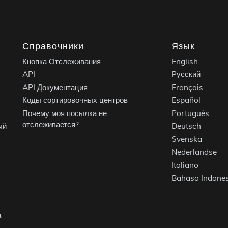
Справочники
Язык
Кнопка Отслеживания
English
API
Русский
API Документация
Français
Коды сортировочных центров
Español
Почему моя посылка не
Português
отслеживается?
ый
Deutsch
Svenska
Nederlandse
Italiano
Bahasa Indones
а