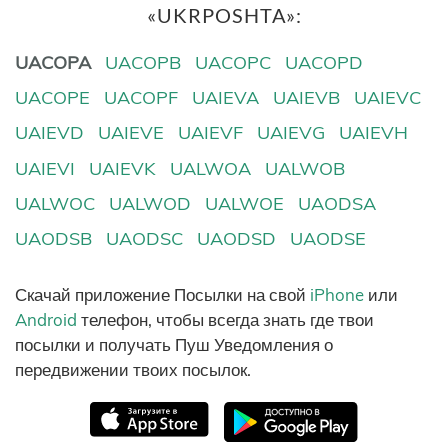
«UKRPOSHTA»:
UACOPA
UACOPB
UACOPC
UACOPD
UACOPE
UACOPF
UAIEVA
UAIEVB
UAIEVC
UAIEVD
UAIEVE
UAIEVF
UAIEVG
UAIEVH
UAIEVI
UAIEVK
UALWOA
UALWOB
UALWOC
UALWOD
UALWOE
UAODSA
UAODSB
UAODSC
UAODSD
UAODSE
Скачай приложение Посылки на свой
iPhone
или
Android
телефон, чтобы всегда знать где твои
посылки и получать Пуш Уведомления о
передвижении твоих посылок.