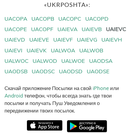
«UKRPOSHTA»:
UACOPA
UACOPB
UACOPC
UACOPD
UACOPE
UACOPF
UAIEVA
UAIEVB
UAIEVC
UAIEVD
UAIEVE
UAIEVF
UAIEVG
UAIEVH
UAIEVI
UAIEVK
UALWOA
UALWOB
UALWOC
UALWOD
UALWOE
UAODSA
UAODSB
UAODSC
UAODSD
UAODSE
Скачай приложение Посылки на свой
iPhone
или
Android
телефон, чтобы всегда знать где твои
посылки и получать Пуш Уведомления о
передвижении твоих посылок.