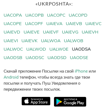
«UKRPOSHTA»:
UACOPA
UACOPB
UACOPC
UACOPD
UACOPE
UACOPF
UAIEVA
UAIEVB
UAIEVC
UAIEVD
UAIEVE
UAIEVF
UAIEVG
UAIEVH
UAIEVI
UAIEVK
UALWOA
UALWOB
UALWOC
UALWOD
UALWOE
UAODSA
UAODSB
UAODSC
UAODSD
UAODSE
Скачай приложение Посылки на свой
iPhone
или
Android
телефон, чтобы всегда знать где твои
посылки и получать Пуш Уведомления о
передвижении твоих посылок.