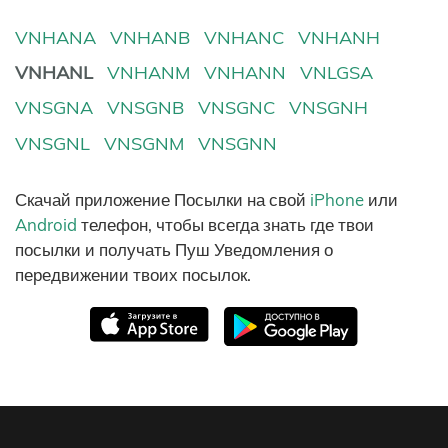
VNHANA
VNHANB
VNHANC
VNHANH
VNHANL
VNHANM
VNHANN
VNLGSA
VNSGNA
VNSGNB
VNSGNC
VNSGNH
VNSGNL
VNSGNM
VNSGNN
Скачай приложение Посылки на свой
iPhone
или
Android
телефон, чтобы всегда знать где твои
посылки и получать Пуш Уведомления о
передвижении твоих посылок.