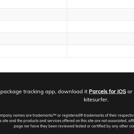
 package tracking app, download it
Parcels for iOS
or
kitesurfer.
ompany names are trademarks™ or registered® trademarks of their respective h
site and the products and services offered on this site are not associated, aff
page nor have they been reviewed tested or certified by any other co