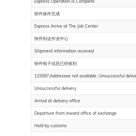
Express Operation Is Complete
快件操作完成
Express Arrive at The Job Center
快件到达作业中心
Shipment information received
快件电子信息已经收到
115597,Addressee not available, Unsuccessful deliv
Unsuccessful delivery
Arrival at delivery office
Departure from inward office of exchange
Held by customs