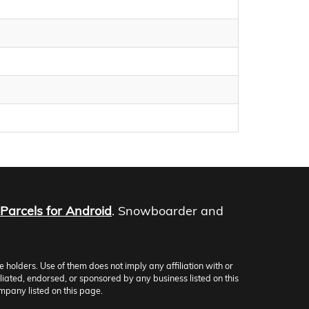
Parcels for Android
. Snowboarder and
olders. Use of them does not imply any affiliation with or
iliated, endorsed, or sponsored by any business listed on this
mpany listed on this page.