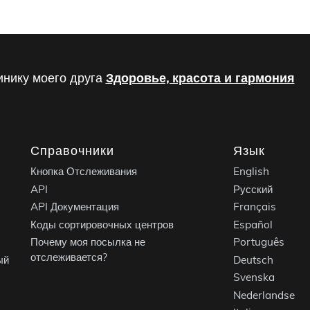
инику моего друга
Здоровье, красота и гармония
Справочники
Язык
Кнопка Отслеживания
English
API
Русский
API Документация
Français
Коды сортировочных центров
Español
Почему моя посылка не
Português
отслеживается?
ый
Deutsch
Svenska
Nederlandse