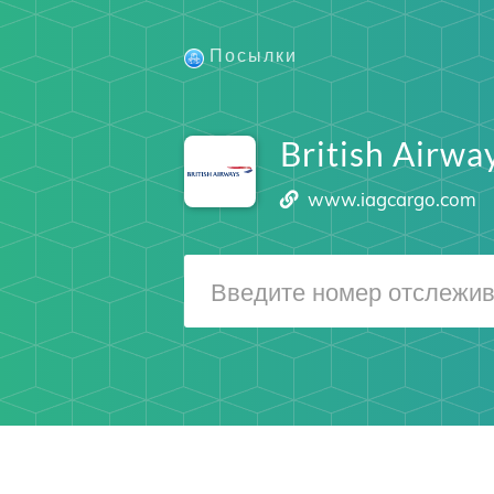
Посылки
British Airwa
www.iagcargo.com