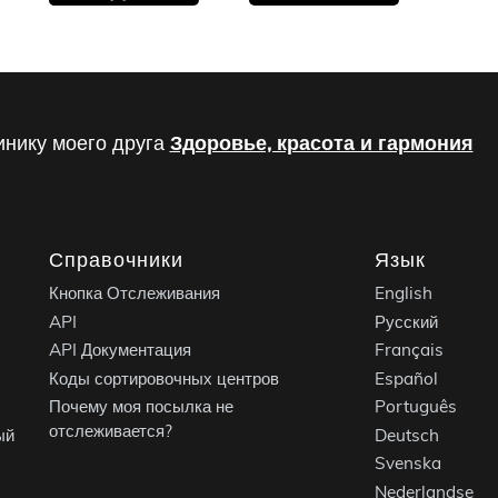
инику моего друга
Здоровье, красота и гармония
Справочники
Язык
Кнопка Отслеживания
English
API
Русский
API Документация
Français
Коды сортировочных центров
Español
Почему моя посылка не
Português
отслеживается?
ый
Deutsch
Svenska
Nederlandse