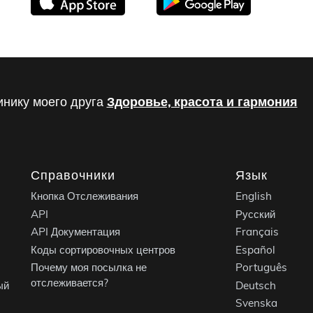
инику моего друга
Здоровье, красота и гармония
Справочники
Язык
Кнопка Отслеживания
English
API
Русский
API Документация
Français
Коды сортировочных центров
Español
Почему моя посылка не
Português
отслеживается?
ый
Deutsch
Svenska