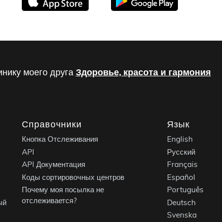
инику моего друга
Здоровье, красота и гармония
Справочники
Язык
Кнопка Отслеживания
English
API
Русский
API Документация
Français
Коды сортировочных центров
Español
Почему моя посылка не
Português
отслеживается?
ый
Deutsch
Svenska