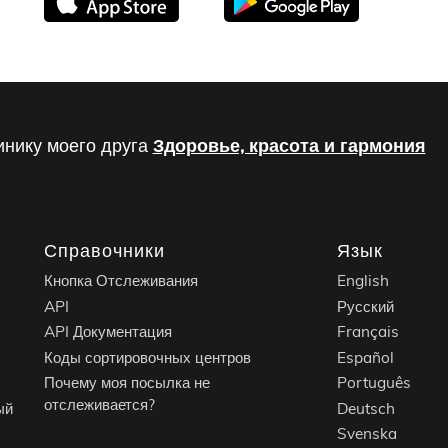
инику моего друга
Здоровье, красота и гармония
Справочники
Язык
Кнопка Отслеживания
English
API
Русский
API Документация
Français
Коды сортировочных центров
Español
Почему моя посылка не
Português
отслеживается?
ый
Deutsch
Svenska