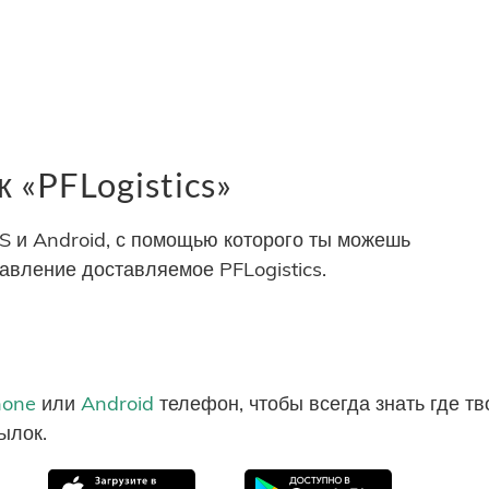
«PFLogistics»
S и Android, с помощью которого ты можешь
авление доставляемое PFLogistics.
hone
или
Android
телефон, чтобы всегда знать где т
ылок.