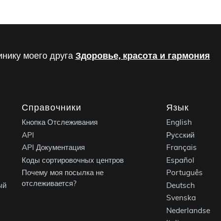
инику моего друга
Здоровье, красота и гармония
Справочники
Язык
Кнопка Отслеживания
English
API
Русский
API Документация
Français
Коды сортировочных центров
Español
Почему моя посылка не
Português
отслеживается?
ый
Deutsch
Svenska
Nederlandse