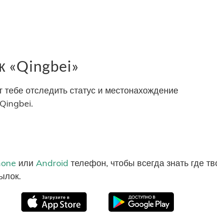
 «Qingbei»
тебе отследить статус и местонахождение
Qingbei.
hone
или
Android
телефон, чтобы всегда знать где т
ылок.