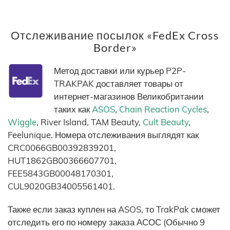
Отслеживание посылок «FedEx Cross
Border»
Метод доставки или курьер P2P-
TRAKPAK доставляет товары от
интернет-магазинов Великобритании
таких как
ASOS
,
Chain Reaction Cycles
,
Wiggle
, River Island, TAM Beauty,
Cult Beauty
,
Feelunique. Номера отслеживания выглядят как
CRC0066GB00392839201,
HUT1862GB00366607701,
FEE5843GB00048170301,
CUL9020GB34005561401.
Также если заказ куплен на ASOS, то TrakPak сможет
отследить его по номеру заказа АСОС (Обычно 9