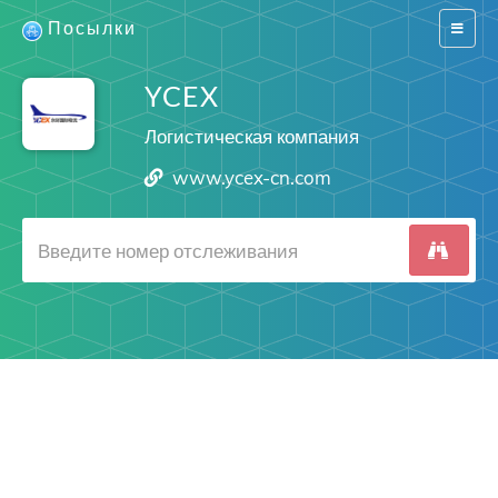
Посылки
Switch
navigat
YCEX
Логистическая компания
www.ycex-cn.com