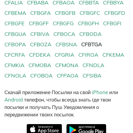
CFALIA
CFBABA
CFBAOA
CFBBTA
CFBBYA
CFBEMA
CFBGFA
CFBGFB
CFBGFC
CFBGFD
CFBGFE
CFBGFF
CFBGFG
CFBGFH
CFBGFI
CFBGUA
CFBIVA
CFBOCA
CFBODA
CFBOPA
CFBOZA
CFBSNA
CFBTGA
CFCRFA
CFDEKA
CFGRIA
CFIROA
CFKEMA
CFMKIA
CFMOBA
CFMONA
CFNDLA
CFNOLA
CFOBOA
CFPAOA
CFSIBA
Скачай приложение Посылки на свой
iPhone
или
Android
телефон, чтобы всегда знать где твои
посылки и получать Пуш Уведомления о
передвижении твоих посылок.