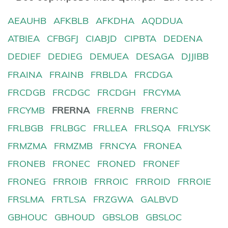
AEAUHB
AFKBLB
AFKDHA
AQDDUA
ATBIEA
CFBGFJ
CIABJD
CIPBTA
DEDENA
DEDIEF
DEDIEG
DEMUEA
DESAGA
DJJIBB
FRAINA
FRAINB
FRBLDA
FRCDGA
FRCDGB
FRCDGC
FRCDGH
FRCYMA
FRCYMB
FRERNA
FRERNB
FRERNC
FRLBGB
FRLBGC
FRLLEA
FRLSQA
FRLYSK
FRMZMA
FRMZMB
FRNCYA
FRONEA
FRONEB
FRONEC
FRONED
FRONEF
FRONEG
FRROIB
FRROIC
FRROID
FRROIE
FRSLMA
FRTLSA
FRZGWA
GALBVD
GBHOUC
GBHOUD
GBSLOB
GBSLOC