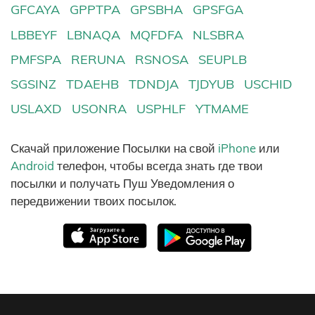
GFCAYA
GPPTPA
GPSBHA
GPSFGA
LBBEYF
LBNAQA
MQFDFA
NLSBRA
PMFSPA
RERUNA
RSNOSA
SEUPLB
SGSINZ
TDAEHB
TDNDJA
TJDYUB
USCHID
USLAXD
USONRA
USPHLF
YTMAME
Скачай приложение Посылки на свой
iPhone
или
Android
телефон, чтобы всегда знать где твои
посылки и получать Пуш Уведомления о
передвижении твоих посылок.