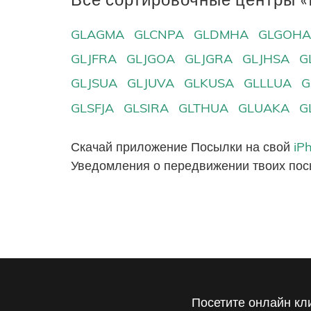
GLAGMA
GLCNPA
GLDMHA
GLGOH
GLJFRA
GLJGOA
GLJGRA
GLJHSA
G
GLJSUA
GLJUVA
GLKUSA
GLLLUA
G
GLSFJA
GLSIRA
GLTHUA
GLUAKA
G
Скачай приложение Посылки на свой
iP
Уведомления о передвижении твоих пос
Посетите онлайн кл