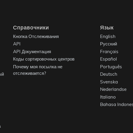
Справочники
Язык
Кнопка Отслеживания
English
API
Русский
API Документация
Français
Коды сортировочных центров
Español
Почему моя посылка не
Português
отслеживается?
ый
Deutsch
Svenska
Nederlandse
Italiano
Bahasa Indones
а