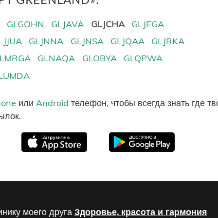
A
GLGOHN
GLJAVA
GLJCHA
GLJEGA
LJJUA
GLJNNA
GLJNSA
GLJQAA
GLJRKA
LMRGA
GLNAQA
GLOBYA
GLQPWA
LUMDA
hone
или
Android
телефон, чтобы всегда знать где т
ылок.
инику моего друга
Здоровье, красота и гармония