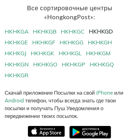
Все сортировочные центры
«HongkongPost»:
HKHKGA
HKHKGB
HKHKGC
HKHKGD
HKHKGE
HKHKGF
HKHKGG
HKHKGH
HKHKGJ
HKHKGK
HKHKGL
HKHKGM
HKHKGN
HKHKGO
HKHKGP
HKHKGQ
HKHKGR
Скачай приложение Посылки на свой
iPhone
или
Android
телефон, чтобы всегда знать где твои
посылки и получать Пуш Уведомления о
передвижении твоих посылок.