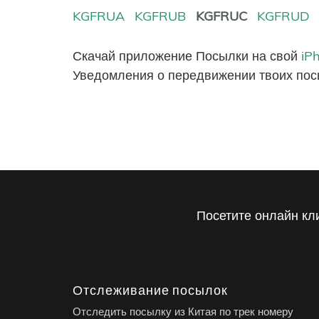
KGFRUA
KGFRUB
KGFRUC
KGFRUD
Скачай приложение Посылки на свой
iP
Уведомления о передвижении твоих пос
Посетите онлайн кл
Отслеживание посылок
Отследить посылку из Китая по трек номеру