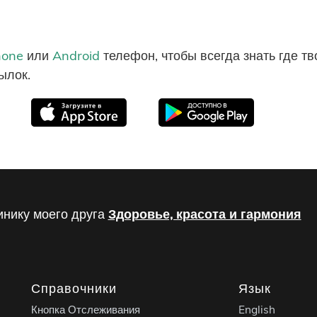
hone
или
Android
телефон, чтобы всегда знать где т
ылок.
инику моего друга
Здоровье, красота и гармония
Справочники
Язык
Кнопка Отслеживания
English