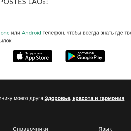
«POSTES LAO»:
hone
или
Android
телефон, чтобы всегда знать где т
ылок.
инику моего друга
Здоровье, красота и гармония
Справочники
Язык