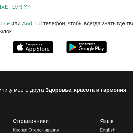
IXE
LVRIXF
hone
или
Android
телефон, чтобы всегда знать где т
ылок.
инику моего друга
Здоровье, красота и гармония
Справочники
Язык
Кнопка Отслеживания
English