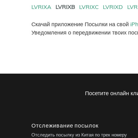
LVRIXA
LVRIXB
LVRIXC
LVRIXD
LVR
Скачай приложение Посылки на свой
iP
Уведомления о передвижении твоих пос
Посетите онлайн кл
Отслеживание посылок
Отследить посылку из Китая по трек номеру