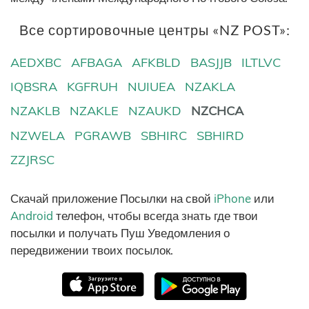
Все сортировочные центры «NZ POST»:
AEDXBC
AFBAGA
AFKBLD
BASJJB
ILTLVC
IQBSRA
KGFRUH
NUIUEA
NZAKLA
NZAKLB
NZAKLE
NZAUKD
NZCHCA
NZWELA
PGRAWB
SBHIRC
SBHIRD
ZZJRSC
Скачай приложение Посылки на свой
iPhone
или
Android
телефон, чтобы всегда знать где твои
посылки и получать Пуш Уведомления о
передвижении твоих посылок.