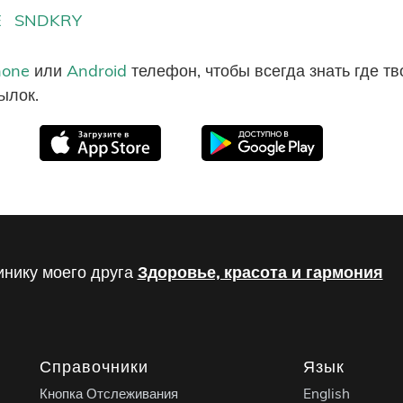
E
SNDKRY
hone
или
Android
телефон, чтобы всегда знать где т
ылок.
инику моего друга
Здоровье, красота и гармония
Справочники
Язык
Кнопка Отслеживания
English