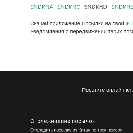
SNDKRA
SNDKRC
SNDKRD
SNDKR
Скачай приложение Посылки на свой
iP
Уведомления о передвижении твоих пос
Посетите онлайн кл
Отслеживание посылок
Отследить посылку из Китая по трек номеру