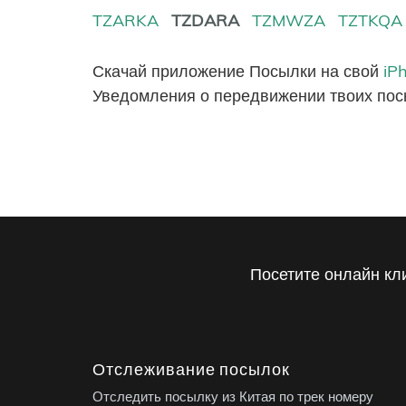
TZARKA
TZDARA
TZMWZA
TZTKQA
Скачай приложение Посылки на свой
iP
Уведомления о передвижении твоих пос
Посетите онлайн кл
Отслеживание посылок
Отследить посылку из Китая по трек номеру