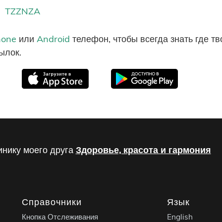
TZZNZA
hone
или
Android
телефон, чтобы всегда знать где т
ылок.
инику моего друга
Здоровье, красота и гармония
Справочники
Язык
Кнопка Отслеживания
English