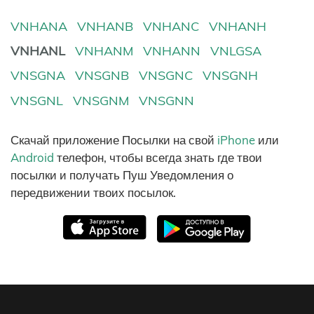
VNHANA
VNHANB
VNHANC
VNHANH
VNHANL
VNHANM
VNHANN
VNLGSA
VNSGNA
VNSGNB
VNSGNC
VNSGNH
VNSGNL
VNSGNM
VNSGNN
Скачай приложение Посылки на свой
iPhone
или
Android
телефон, чтобы всегда знать где твои
посылки и получать Пуш Уведомления о
передвижении твоих посылок.