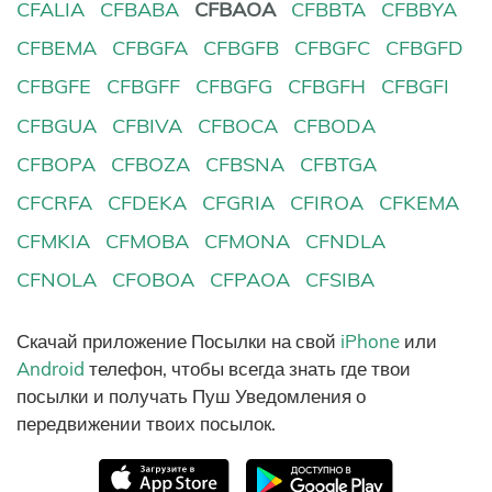
CFALIA
CFBABA
CFBAOA
CFBBTA
CFBBYA
CFBEMA
CFBGFA
CFBGFB
CFBGFC
CFBGFD
CFBGFE
CFBGFF
CFBGFG
CFBGFH
CFBGFI
CFBGUA
CFBIVA
CFBOCA
CFBODA
CFBOPA
CFBOZA
CFBSNA
CFBTGA
CFCRFA
CFDEKA
CFGRIA
CFIROA
CFKEMA
CFMKIA
CFMOBA
CFMONA
CFNDLA
CFNOLA
CFOBOA
CFPAOA
CFSIBA
Скачай приложение Посылки на свой
iPhone
или
Android
телефон, чтобы всегда знать где твои
посылки и получать Пуш Уведомления о
передвижении твоих посылок.