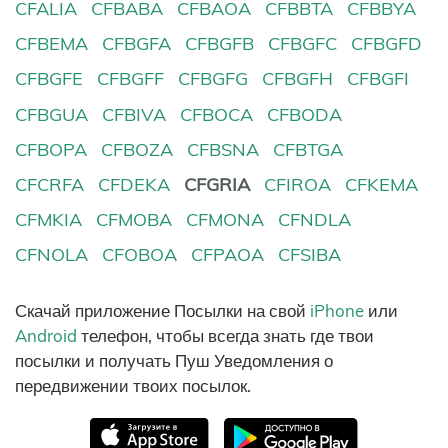
CFALIA
CFBABA
CFBAOA
CFBBTA
CFBBYA
CFBEMA
CFBGFA
CFBGFB
CFBGFC
CFBGFD
CFBGFE
CFBGFF
CFBGFG
CFBGFH
CFBGFI
CFBGUA
CFBIVA
CFBOCA
CFBODA
CFBOPA
CFBOZA
CFBSNA
CFBTGA
CFCRFA
CFDEKA
CFGRIA
CFIROA
CFKEMA
CFMKIA
CFMOBA
CFMONA
CFNDLA
CFNOLA
CFOBOA
CFPAOA
CFSIBA
Скачай приложение Посылки на свой
iPhone
или
Android
телефон, чтобы всегда знать где твои
посылки и получать Пуш Уведомления о
передвижении твоих посылок.