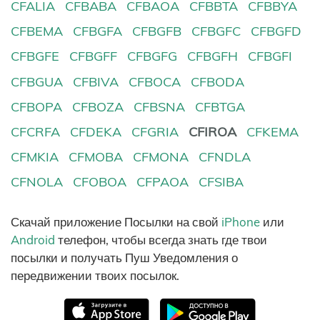
CFALIA
CFBABA
CFBAOA
CFBBTA
CFBBYA
CFBEMA
CFBGFA
CFBGFB
CFBGFC
CFBGFD
CFBGFE
CFBGFF
CFBGFG
CFBGFH
CFBGFI
CFBGUA
CFBIVA
CFBOCA
CFBODA
CFBOPA
CFBOZA
CFBSNA
CFBTGA
CFCRFA
CFDEKA
CFGRIA
CFIROA
CFKEMA
CFMKIA
CFMOBA
CFMONA
CFNDLA
CFNOLA
CFOBOA
CFPAOA
CFSIBA
Скачай приложение Посылки на свой
iPhone
или
Android
телефон, чтобы всегда знать где твои
посылки и получать Пуш Уведомления о
передвижении твоих посылок.