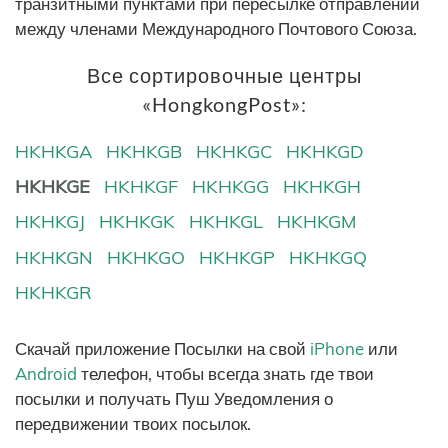
транзитными пунктами при пересылке отправлений
между членами Международного Почтового Союза.
Все сортировочные центры
«HongkongPost»:
HKHKGA
HKHKGB
HKHKGC
HKHKGD
HKHKGE
HKHKGF
HKHKGG
HKHKGH
HKHKGJ
HKHKGK
HKHKGL
HKHKGM
HKHKGN
HKHKGO
HKHKGP
HKHKGQ
HKHKGR
Скачай приложение Посылки на свой
iPhone
или
Android
телефон, чтобы всегда знать где твои
посылки и получать Пуш Уведомления о
передвижении твоих посылок.