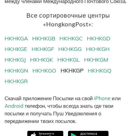
между членами Международного Почтового Союза.
Все сортировочные центры
«HongkongPost»:
HKHKGA
HKHKGB
HKHKGC
HKHKGD
HKHKGE
HKHKGF
HKHKGG
HKHKGH
HKHKGJ
HKHKGK
HKHKGL
HKHKGM
HKHKGN
HKHKGO
HKHKGP
HKHKGQ
HKHKGR
Скачай приложение Посылки на свой
iPhone
или
Android
телефон, чтобы всегда знать где твои
посылки и получать Пуш Уведомления о
передвижении твоих посылок.