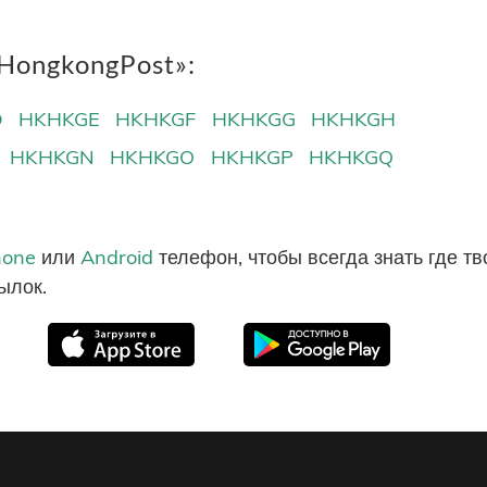
HongkongPost»:
D
HKHKGE
HKHKGF
HKHKGG
HKHKGH
HKHKGN
HKHKGO
HKHKGP
HKHKGQ
hone
или
Android
телефон, чтобы всегда знать где т
ылок.