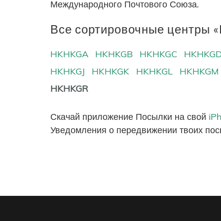
Международного Почтового Союза.
Все сортировочные центры «
HKHKGA
HKHKGB
HKHKGC
HKHKG
HKHKGJ
HKHKGK
HKHKGL
HKHKGM
HKHKGR
Скачай приложение Посылки на свой
iP
Уведомления о передвижении твоих пос