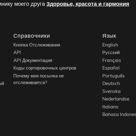
инику моего друга
Здоровье, красота и гармония
Справочники
Язык
Кнопка Отслеживания
English
API
Русский
API Документация
Français
Коды сортировочных центров
Español
Почему моя посылка не
Português
отслеживается?
ый
Deutsch
Svenska
Nederlandse
Italiano
Bahasa Indones