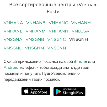
Все сортировочные центры «Vietnam
Post»:
VNHANA
VNHANB
VNHANC
VNHANH
VNHANL
VNHANM
VNHANN
VNLGSA
VNSGNA
VNSGNB
VNSGNC
VNSGNH
VNSGNL
VNSGNM
VNSGNN
Скачай приложение Посылки на свой
iPhone
или
Android
телефон, чтобы всегда знать где твои
посылки и получать Пуш Уведомления о
передвижении твоих посылок.