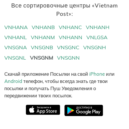
Все сортировочные центры «Vietnam
Post»:
VNHANA
VNHANB
VNHANC
VNHANH
VNHANL
VNHANM
VNHANN
VNLGSA
VNSGNA
VNSGNB
VNSGNC
VNSGNH
VNSGNL
VNSGNM
VNSGNN
Скачай приложение Посылки на свой
iPhone
или
Android
телефон, чтобы всегда знать где твои
посылки и получать Пуш Уведомления о
передвижении твоих посылок.