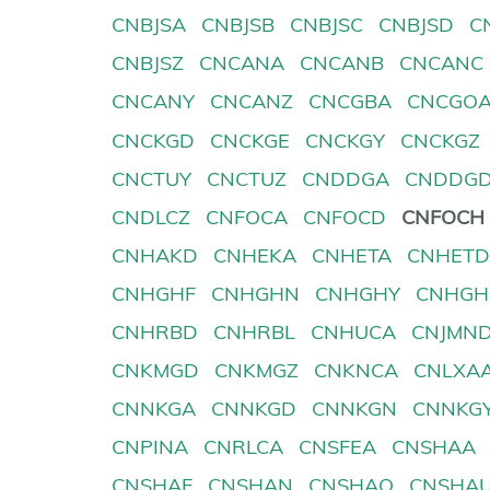
CNBJSA
CNBJSB
CNBJSC
CNBJSD
C
CNBJSZ
CNCANA
CNCANB
CNCANC
CNCANY
CNCANZ
CNCGBA
CNCGO
CNCKGD
CNCKGE
CNCKGY
CNCKGZ
CNCTUY
CNCTUZ
CNDDGA
CNDDG
CNDLCZ
CNFOCA
CNFOCD
CNFOCH
CNHAKD
CNHEKA
CNHETA
CNHET
CNHGHF
CNHGHN
CNHGHY
CNHGH
CNHRBD
CNHRBL
CNHUCA
CNJMN
CNKMGD
CNKMGZ
CNKNCA
CNLXA
CNNKGA
CNNKGD
CNNKGN
CNNKG
CNPINA
CNRLCA
CNSFEA
CNSHAA
CNSHAF
CNSHAN
CNSHAQ
CNSHA