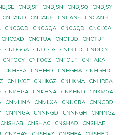
NBJSE
CNBJSF
CNBJSN
CNBJSQ
CNBJSY
CNCAND
CNCANE
CNCANF
CNCANH
A
CNCGOD
CNCGQA
CNCGQD
CNCKGA
CNCSXD
CNCTUA
CNCTUD
CNCTUF
D
CNDGGA
CNDLCA
CNDLCD
CNDLCY
CNFOCY
CNFOCZ
CNFOUF
CNHAKA
D
CNHFEA
CNHFED
CNHGHA
CNHGHD
Z
CNHKGF
CNHKGZ
CNHKMA
CNHRBA
D
CNKHGA
CNKHNA
CNKHND
CNKMGA
A
CNMHNA
CNMLXA
CNNGBA
CNNGBD
Y
CNNNGA
CNNNGD
CNNNGH
CNNNGZ
CNSHAB
CNSHAC
CNSHAD
CNSHAE
U
CNSHAY
CNSHAZ
CNSHEA
CNSHED