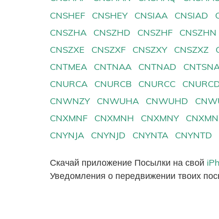
CNSHEF
CNSHEY
CNSIAA
CNSIAD
CNSZHA
CNSZHD
CNSZHF
CNSZHN
CNSZXE
CNSZXF
CNSZXY
CNSZXZ
CNTMEA
CNTNAA
CNTNAD
CNTSN
CNURCA
CNURCB
CNURCC
CNURC
CNWNZY
CNWUHA
CNWUHD
CNW
CNXMNF
CNXMNH
CNXMNY
CNXMN
CNYNJA
CNYNJD
CNYNTA
CNYNTD
Скачай приложение Посылки на свой
iP
Уведомления о передвижении твоих пос