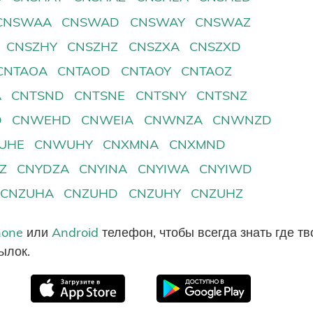
CNSWAA
CNSWAD
CNSWAY
CNSWAZ
CNSZHY
CNSZHZ
CNSZXA
CNSZXD
CNTAOA
CNTAOD
CNTAOY
CNTAOZ
A
CNTSND
CNTSNE
CNTSNY
CNTSNZ
D
CNWEHD
CNWEIA
CNWNZA
CNWNZD
UHE
CNWUHY
CNXMNA
CNXMND
Z
CNYDZA
CNYINA
CNYIWA
CNYIWD
CNZUHA
CNZUHD
CNZUHY
CNZUHZ
hone
или
Android
телефон, чтобы всегда знать где т
ылок.