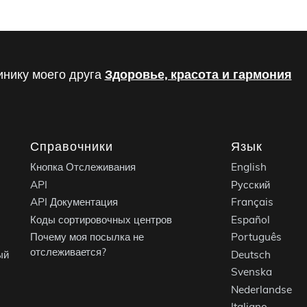
инику моего друга
Здоровье, красота и гармония
Справочники
Язык
Кнопка Отслеживания
English
API
Русский
API Документация
Français
Коды сортировочных центров
Español
Почему моя посылка не
Português
отслеживается?
ый
Deutsch
Svenska
Nederlandse
Italiano