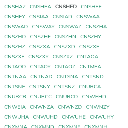
CNSHAZ
CNSHEA
CNSHED
CNSHEF
CNSHEY
CNSIAA
CNSIAD
CNSWAA
CNSWAD
CNSWAY
CNSWAZ
CNSZHA
CNSZHD
CNSZHF
CNSZHN
CNSZHY
CNSZHZ
CNSZXA
CNSZXD
CNSZXE
CNSZXF
CNSZXY
CNSZXZ
CNTAOA
CNTAOD
CNTAOY
CNTAOZ
CNTMEA
CNTNAA
CNTNAD
CNTSNA
CNTSND
CNTSNE
CNTSNY
CNTSNZ
CNURCA
CNURCB
CNURCC
CNURCD
CNWEHD
CNWEIA
CNWNZA
CNWNZD
CNWNZY
CNWUHA
CNWUHD
CNWUHE
CNWUHY
CNXMNA
CNXMND
CNXMNF
CNXMNH