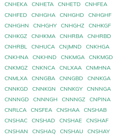
CNHEKA
CNHETA
CNHETD
CNHFEA
CNHFED
CNHGHA
CNHGHD
CNHGHF
CNHGHN
CNHGHY
CNHGHZ
CNHKGF
CNHKGZ
CNHKMA
CNHRBA
CNHRBD
CNHRBL
CNHUCA
CNJMND
CNKHGA
CNKHNA
CNKHND
CNKMGA
CNKMGD
CNKMGZ
CNKNCA
CNLXAA
CNMHNA
CNMLXA
CNNGBA
CNNGBD
CNNKGA
CNNKGD
CNNKGN
CNNKGY
CNNNGA
CNNNGD
CNNNGH
CNNNGZ
CNPINA
CNRLCA
CNSFEA
CNSHAA
CNSHAB
CNSHAC
CNSHAD
CNSHAE
CNSHAF
CNSHAN
CNSHAQ
CNSHAU
CNSHAY