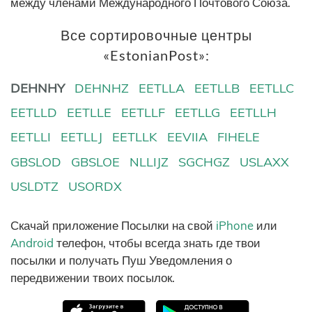
между членами Международного Почтового Союза.
Все сортировочные центры
«EstonianPost»:
DEHNHY
DEHNHZ
EETLLA
EETLLB
EETLLC
EETLLD
EETLLE
EETLLF
EETLLG
EETLLH
EETLLI
EETLLJ
EETLLK
EEVIIA
FIHELE
GBSLOD
GBSLOE
NLLIJZ
SGCHGZ
USLAXX
USLDTZ
USORDX
Скачай приложение Посылки на свой
iPhone
или
Android
телефон, чтобы всегда знать где твои
посылки и получать Пуш Уведомления о
передвижении твоих посылок.