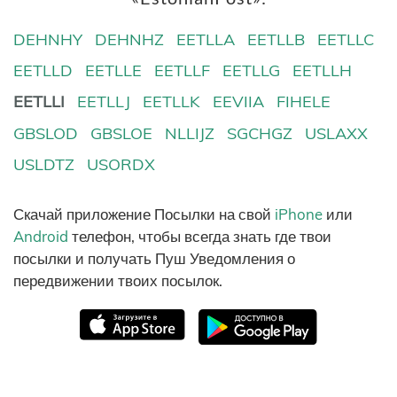
DEHNHY
DEHNHZ
EETLLA
EETLLB
EETLLC
EETLLD
EETLLE
EETLLF
EETLLG
EETLLH
EETLLI
EETLLJ
EETLLK
EEVIIA
FIHELE
GBSLOD
GBSLOE
NLLIJZ
SGCHGZ
USLAXX
USLDTZ
USORDX
Скачай приложение Посылки на свой
iPhone
или
Android
телефон, чтобы всегда знать где твои
посылки и получать Пуш Уведомления о
передвижении твоих посылок.