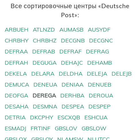
Все сортировочные центры «Deutsche
Post»:
ARBUEH
ATLNZD
AUMASB
AUSYDF
CHRBHY
CHRBHZ
DECGNB
DECGNC
DEFRAA
DEFRAB
DEFRAF
DEFRAG
DEFRAH
DEGUGA
DEHAJC
DEHAMB
DEKELA
DELARA
DELDHA
DELEJA
DELEJB
DEMUCA
DENEUA
DENIAA
DENUEB
DEOFGA
DEREGA
DERHBA
DEROUA
DESAHA
DESMNA
DESPEA
DESPEP
DETRIA
DKCPHY
ESCXQB
ESHCUA
ESMADJ
FRTINF
GBSLOV
GBSLOW
GBSLOX
GBSLOY
NLAMSW
NLUTCC