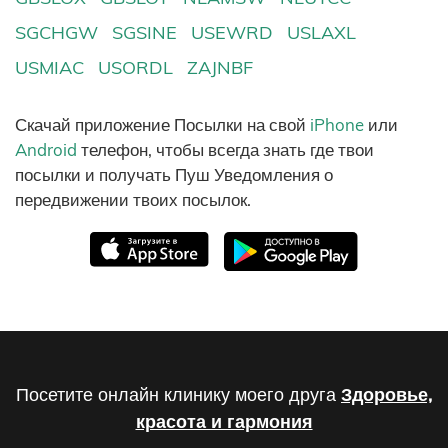
SGCHGW
SGSINE
USEWRD
USLAXL
USMIAC
USORDL
ZAJNBF
Скачай приложение Посылки на свой
iPhone
или
Android
телефон, чтобы всегда знать где твои
посылки и получать Пуш Уведомления о
передвижении твоих посылок.
Посетите онлайн клинику моего друга
Здоровье,
красота и гармония