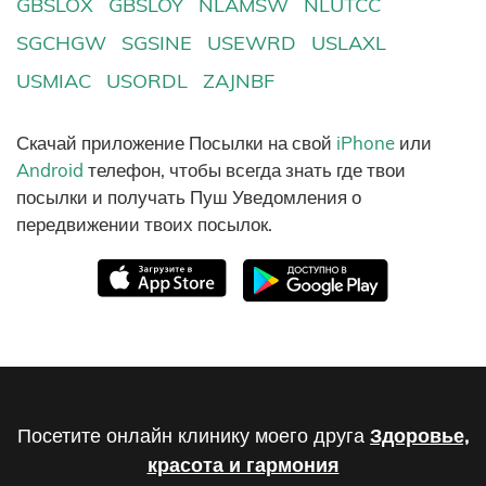
GBSLOX
GBSLOY
NLAMSW
NLUTCC
SGCHGW
SGSINE
USEWRD
USLAXL
USMIAC
USORDL
ZAJNBF
Скачай приложение Посылки на свой
iPhone
или
Android
телефон, чтобы всегда знать где твои
посылки и получать Пуш Уведомления о
передвижении твоих посылок.
Посетите онлайн клинику моего друга
Здоровье,
красота и гармония