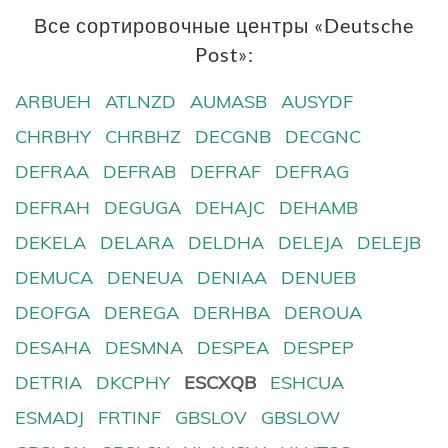
Все сортировочные центры «Deutsche
Post»:
ARBUEH
ATLNZD
AUMASB
AUSYDF
CHRBHY
CHRBHZ
DECGNB
DECGNC
DEFRAA
DEFRAB
DEFRAF
DEFRAG
DEFRAH
DEGUGA
DEHAJC
DEHAMB
DEKELA
DELARA
DELDHA
DELEJA
DELEJB
DEMUCA
DENEUA
DENIAA
DENUEB
DEOFGA
DEREGA
DERHBA
DEROUA
DESAHA
DESMNA
DESPEA
DESPEP
DETRIA
DKCPHY
ESCXQB
ESHCUA
ESMADJ
FRTINF
GBSLOV
GBSLOW