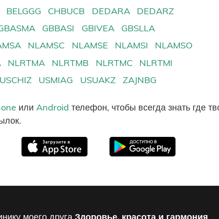
BELGGG
CHBUCB
DEDARA
DEDARZ
GBASMA
GBBASI
GBIVEA
GBSLLA
AMSA
NLAMSC
NLAMSE
NLAMSI
NLAMSO
A
NLRTMA
NLRTMB
NLRTMC
NLRTMI
USCHIZ
USMIAG
USUAKZ
ZAJNBG
hone
или
Android
телефон, чтобы всегда знать где т
ылок.
инику моего друга
Здоровье, красота и гармония