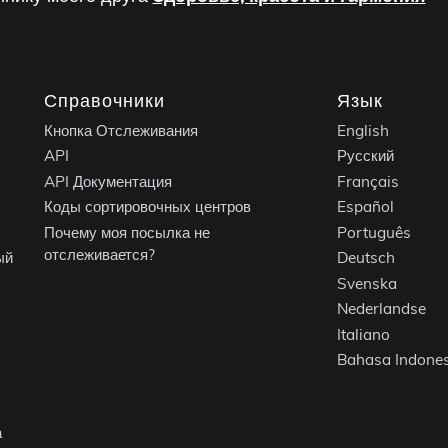
Справочники
Язык
Кнопка Отслеживания
English
API
Русский
API Документация
Français
Коды сортировочных центров
Español
Почему моя посылка не
Português
отслеживается?
ый
Deutsch
Svenska
Nederlandse
Italiano
Bahasa Indones
а