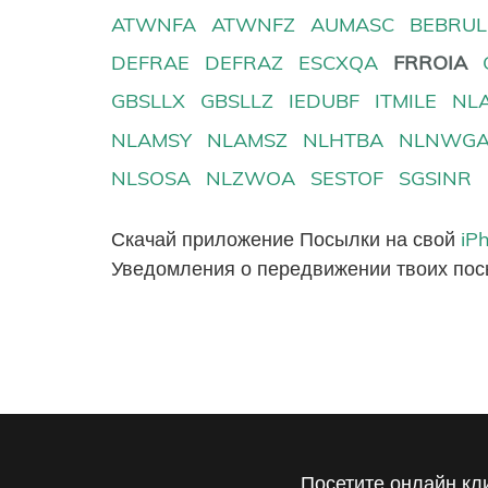
ATWNFA
ATWNFZ
AUMASC
BEBRUL
DEFRAE
DEFRAZ
ESCXQA
FRROIA
GBSLLX
GBSLLZ
IEDUBF
ITMILE
NL
NLAMSY
NLAMSZ
NLHTBA
NLNWG
NLSOSA
NLZWOA
SESTOF
SGSINR
Скачай приложение Посылки на свой
iP
Уведомления о передвижении твоих пос
Посетите онлайн кл